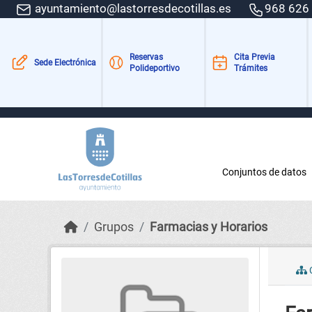
Skip to main content
ayuntamiento@lastorresdecotillas.es
968 626
Reservas
Cita Previa
Sede Electrónica
Polideportivo
Trámites
Conjuntos de datos
Grupos
Farmacias y Horarios
C