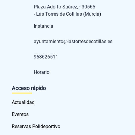
Plaza Adolfo Suárez, · 30565
- Las Torres de Cotillas (Murcia)
Instancia
ayuntamiento@lastorresdecotillas.es
968626511
Horario
Acceso rápido
Actualidad
Eventos
Reservas Polideportivo