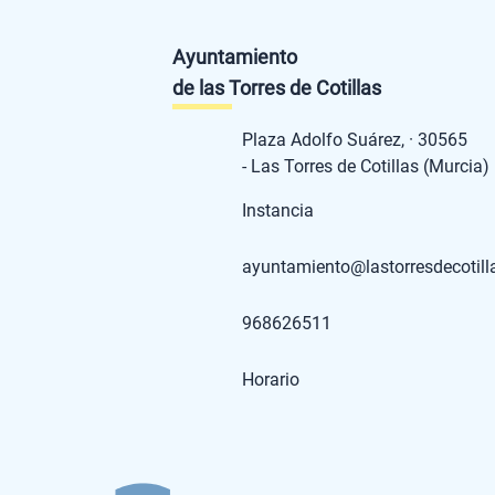
Ayuntamiento
de las Torres de Cotillas
Plaza Adolfo Suárez, · 30
- Las Torres de Cotillas (Murcia)
Instancia
ayuntamiento@lastorresdecotill
968626511
Horario