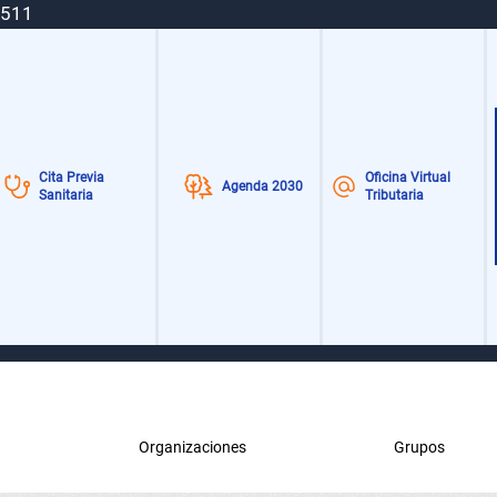
 511
Cita Previa
Oficina Virtual
Agenda 2030
Sanitaria
Tributaria
Organizaciones
Grupos