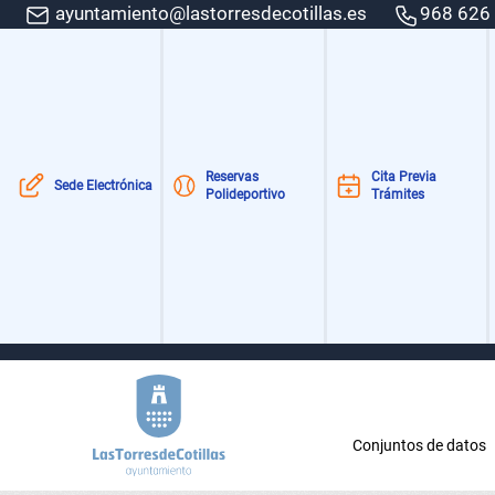
Skip to main content
ayuntamiento@lastorresdecotillas.es
968 626
Reservas
Cita Previa
Sede Electrónica
Polideportivo
Trámites
Conjuntos de datos