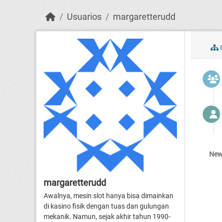
Usuarios
margaretterudd
C
Newe
margaretterudd
Awalnya, mesin slot hanya bisa dimainkan
di kasino fisik dengan tuas dan gulungan
mekanik. Namun, sejak akhir tahun 1990-