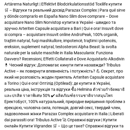
Artärerna Naturligt | Effektivt Blodcirkulationsstöd
Toxilife купити
🛒 – Відгуки та реальний досвід
Parazax Complex | Para qué sirve
y dónde comprarlo en España
Nano Slim dove comprare – Dove
acquistare Nano Slim
Norvistop купити в Україні - швидко та
зручно
Arteriten Capsule acquistare a Bari | Qui e ora!
Insuvit dove
si compra – acquistare Insuvit online
AndroPeak, 100% organik,
trajtim natyral, fuqi mashkullore, impotencë, trajtimi i potencës,
ereksion, suplement natyral, testosteroni
Alpha Beast: la svolta
naturale per la salute maschile in Italia
Masculanix: Funziona
Davvero? Recensioni, Effetti Collaterali e Dove Acquistarlo
Alkodivin
💊 Чесний відгук: Допомагає кинути пити назавжди?
Tribulus
Active – як повернути впевненість і потужність? 💪 Секрет, про
який не розповість жоден приятель
Arteriten Capsule acquistare
a Torino | Qui e ora!
Оптілід (Optilead): де купити в Україні,
реальна ціна, інструкція та відгуки
ซื้อ Helmina ตัวช่วยกำจัดพยาธิ
และปรสิต ราคาพิเศษ 50% ✔️ ผลิตภัณฑ์ธรรมชาติจากสมุนไพร
ЕректоБуст, 100% натуральний, природне вирішення проблем з
ерекцією, чоловіча сила, потенція, довгий секс, твердий член,
задоволення жінки
Parazax Complex acquistare in Italia | Liberati
dai parassiti ora!
Tribulus Active 🚀 Справжні відгуки | Купити
онлайн
Купити Vigrandex 🛒 – Що це таке? Справжні відгуки та