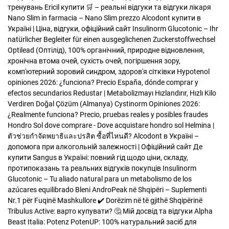
тренувань
Ericil купити 🛒 – реальні відгуки та відгуки лікаря
Nano Slim in farmacia – Nano Slim prezzo
Alcodont купити в
Україні | Ціна, відгуки, офіційний сайт
Insulinorm Glucotonic – Ihr
natürlicher Begleiter für einen ausgeglichenen Zuckerstoffwechsel
Optilead (Оптілід), 100% органічний, природне відновлення,
хронічна втома очей, сухість очей, погіршення зору,
комп'ютерний зоровий синдром, здоров'я сітківки
Hypotenol
opiniones 2026: ¿funciona? Precio España, dónde comprar y
efectos secundarios
Redustar | Metabolizmayı Hızlandırır, Hızlı Kilo
Verdiren Doğal Çözüm (Almanya)
Cystinorm Opiniones 2026:
¿Realmente funciona? Precio, pruebas reales y posibles fraudes
Hondro Sol dove comprare - Dove acquistare hondro sol
Helmina |
ตัวช่วยกำจัดพยาธิและปรสิต ซื้อที่ไหนดี?
Alcodont в Україні –
допомога при алкогольній залежності | Офіційний сайт
Де
купити Sangus в Україні: повний гід щодо ціни, складу,
протипоказань та реальних відгуків покупців
Insulinorm
Glucotonic – Tu aliado natural para un metabolismo de los
azúcares equilibrado
Bleni AndroPeak në Shqipëri – Suplementi
Nr.1 për Fuqinë Mashkullore ✔️ Dorëzim në të gjithë Shqipërinë
Tribulus Active: варто купувати? 🤔 Мій досвід та відгуки
Alpha
Beast Italia: Potenz
PotenUP: 100% натуральний засіб для