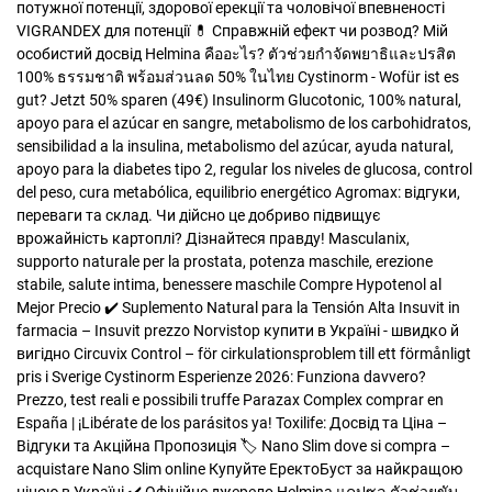
потужної потенції, здорової ерекції та чоловічої впевненості
VIGRANDEX для потенції 💊 Справжній ефект чи розвод? Мій
особистий досвід
Helmina คืออะไร? ตัวช่วยกำจัดพยาธิและปรสิต
100% ธรรมชาติ พร้อมส่วนลด 50% ในไทย
Cystinorm - Wofür ist es
gut? Jetzt 50% sparen (49€)
Insulinorm Glucotonic, 100% natural,
apoyo para el azúcar en sangre, metabolismo de los carbohidratos,
sensibilidad a la insulina, metabolismo del azúcar, ayuda natural,
apoyo para la diabetes tipo 2, regular los niveles de glucosa, control
del peso, cura metabólica, equilibrio energético
Agromax: відгуки,
переваги та склад. Чи дійсно це добриво підвищує
врожайність картоплі? Дізнайтеся правду!
Masculanix,
supporto naturale per la prostata, potenza maschile, erezione
stabile, salute intima, benessere maschile
Compre Hypotenol al
Mejor Precio ✔️ Suplemento Natural para la Tensión Alta
Insuvit in
farmacia – Insuvit prezzo
Norvistop купити в Україні - швидко й
вигідно
Circuvix Control – för cirkulationsproblem till ett förmånligt
pris i Sverige
Cystinorm Esperienze 2026: Funziona davvero?
Prezzo, test reali e possibili truffe
Parazax Complex comprar en
España | ¡Libérate de los parásitos ya!
Toxilife: Досвід та Ціна –
Відгуки та Акційна Пропозиція 🏷️
Nano Slim dove si compra –
acquistare Nano Slim online
Купуйте ЕректоБуст за найкращою