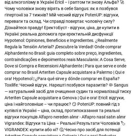
від алкоголізму в Україні
Ericil – і раптом ти знову Альфа? 🚀
Чому чоловіки знову вірять в себе
Sangus: як я позбувся
гіпертонії за 7 тижнів? Мій чесний відгук
PotenUP: відгуки,
переваги та склад. Чи справді повертає чоловічу силу?
Дізнайтеся правду!
ЕректоБуст - відгуки, ціна, де купити в
Україні: реальна допомога при еректильній дисфункції
Hypotenol: Opiniones, Beneficios e Ingredientes. ¿Realmente
Regula la Tensión Arterial? ¡Descubre la Verdad!
Onde comprar
Alphardente no Brasil: guia completo sobre preço, ingredientes,
contraindicações e depoimentos reais
Masculanix: A Cosa Serve,
Dove si Compra e Recensioni
Alphardente | Para que serve e onde
comprar no Brasil
Arteriten Capsule acquistare a Palermo | Qui e
ora!
Hypotenol | ¿Para qué sirve y dónde comprar en España?
Toxilife: Чесний відгук. Нарешті позбувся паразитів? 🦠
Sangus
— натуральний засіб для очищення судин та нормалізації тиску
Arteriten Capsule acquistare a Genova | Qui e ora!
Ericil: відгуки,
ціна і найголовніше – чи працює? 😏
PotenUP: повний гід з
купівлі в Україні – ціна, склад, протипоказання та реальні
відгуки покупців
Alfapro nereden alınır - Alfapro nasıl satın alınır
Vigrandex: Відгуки та Ціна – Реальні Результати Чоловіків 🏷️
VIGRANDEX: купити або ні? 🤔 Чесно про засіб для потенції