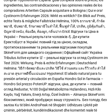
comprar Hypotenol en España: guía completa sobre el precio, los
ingredientes, las contraindicaciones y las opiniones reales de los
compradores
Arteriten Capsule acquistare a Bologna | Qui e ora!
Cystinorm Erfahrungen 2026: Wirkt es wirklich? Ein Blick auf Preis,
echte Tests & mögliche Fallstricke
Helmina, 100% ธรรมชาติ, กำจัด
พยาธิ, ขับพยาธิ, รักษาพยาธิในลำไส้, ฟื้นฟูลำไส้, ปรสิต, ภูมิคุ้มกันต่ำ,
ปัญหาผิวหนัง, ท้องอืด, ท้องผูก, กลิ่นปาก
Ericil: Відгуки та Ціна в
Україні – Реальні результати чоловіків 💪
Де купити
ЕректоБуст в Україні: повний гід за ціною, складом,
протипоказаннями та реальними відгуками покупців
SkineForm для швидкого схуднення | Офіційний сайт Україна
Tribulus Active купити 🛒 – реальні відгуки та огляд
Cystinorm im
Test 2026: Wirkung, Preis & echte Erfahrungen | Deutschland
Helmina: วิธีกำจัดพยาธิและปรสิต วิธีใช้ ส่วนผสม และรีวิวจริง ลำไส้
สะอาด สุขภาพดีขึ้นแน่นอน!
Hypotenol: El aliado natural para tu
presión arterial y circulación en España
Hondro Sol in farmacia –
Hondro Sol prezzo
PotenUP: відгуки, ціна, де купити — повний
огляд
Redustar, %100 Doğal Metabolizma Hızlandırıcı, Hızlı Kilo
Kaybı, Yağ Yakımı, Enerji Artışı, Özel İndirim – Almanya
SkineForm:
біокомплекс, який пробуджує вашу стрункість. Без голоду, без
заліза
Ku të blini AndroPeak në Shqipëri: Udhëzues i plotë për
çmimin, përbërësit, kundërindikacionet dhe komentet reale të