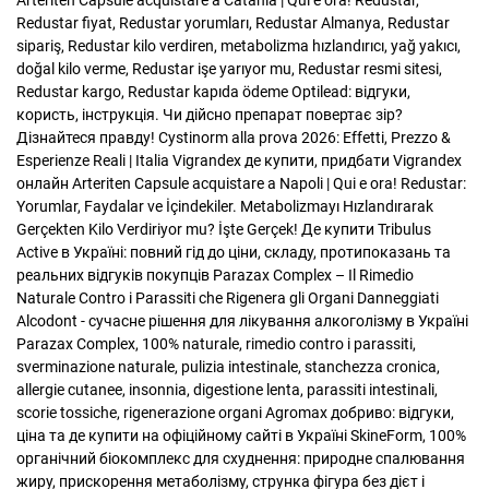
Arteriten Capsule acquistare a Catania | Qui e ora!
Redustar,
Redustar fiyat, Redustar yorumları, Redustar Almanya, Redustar
sipariş, Redustar kilo verdiren, metabolizma hızlandırıcı, yağ yakıcı,
doğal kilo verme, Redustar işe yarıyor mu, Redustar resmi sitesi,
Redustar kargo, Redustar kapıda ödeme
Optilead: відгуки,
користь, інструкція. Чи дійсно препарат повертає зір?
Дізнайтеся правду!
Cystinorm alla prova 2026: Effetti, Prezzo &
Esperienze Reali | Italia
Vigrandex де купити, придбати Vigrandex
онлайн
Arteriten Capsule acquistare a Napoli | Qui e ora!
Redustar:
Yorumlar, Faydalar ve İçindekiler. Metabolizmayı Hızlandırarak
Gerçekten Kilo Verdiriyor mu? İşte Gerçek!
Де купити Tribulus
Active в Україні: повний гід до ціни, складу, протипоказань та
реальних відгуків покупців
Parazax Complex – Il Rimedio
Naturale Contro i Parassiti che Rigenera gli Organi Danneggiati
Alcodont - сучасне рішення для лікування алкоголізму в Україні
Parazax Complex, 100% naturale, rimedio contro i parassiti,
sverminazione naturale, pulizia intestinale, stanchezza cronica,
allergie cutanee, insonnia, digestione lenta, parassiti intestinali,
scorie tossiche, rigenerazione organi
Agromax добриво: відгуки,
ціна та де купити на офіційному сайті в Україні
SkineForm, 100%
органічний біокомплекс для схуднення: природне спалювання
жиру, прискорення метаболізму, струнка фігура без дієт і