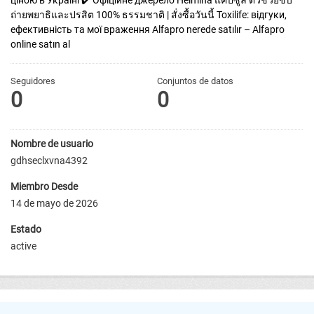
ціною в Україні ✔️ Офіційне джерело
Helmina แคปซูล ตัวช่วยขับ
ถ่ายพยาธิและปรสิต 100% ธรรมชาติ | สั่งซื้อวันนี้
Toxilife: відгуки,
ефективність та мої враження
Alfapro nerede satılır – Alfapro
online satın al
Seguidores
Conjuntos de datos
0
0
Nombre de usuario
gdhseclxvna4392
Miembro Desde
14 de mayo de 2026
Estado
active