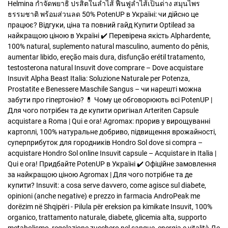
Helmina กำจัดพยาธิ ปรสิตในลำไส้ ฟื้นฟูลำไส้เป็นด่าง สมุนไพร
ธรรมชาติ พร้อมส่วนลด 50%
PotenUP в Україні: чи дійсно це
працює? Відгуки, ціна та повний гайд
Купити Optilead за
найкращою ціною в Україні ✔️ Перевірена якість
Alphardente,
100% natural, suplemento natural masculino, aumento do pênis,
aumentar libido, ereção mais dura, disfunção erétil tratamento,
testosterona natural
Insuvit dove comprare – Dove acquistare
Insuvit
Alpha Beast Italia: Soluzione Naturale per Potenza,
Prostatite e Benessere Maschile
Sangus – чи нарешті можна
забути про гіпертонію? 💊 Чому це обговорюють всі
PotenUP |
Для чого потрібен та де купити оригінал
Arteriten Capsule
acquistare a Roma | Qui e ora!
Agromax: прорив у вирощуванні
картоплі, 100% натуральне добриво, підвищення врожайності,
суперприбуток для городників
Hondro Sol dove si compra –
acquistare Hondro Sol online
Insuvit capsule – Acquistare in Italia |
Qui e ora!
Придбайте PotenUP в Україні ✔️ Офіційне замовлення
за найкращою ціною
Agromax | Для чого потрібне та де
купити?
Insuvit: a cosa serve davvero, come agisce sul diabete,
opinioni (anche negative) e prezzo in farmacia
AndroPeak me
dorëzim në Shqipëri - Pilula për ereksion pa kimikate
Insuvit, 100%
organico, trattamento naturale, diabete, glicemia alta, supporto