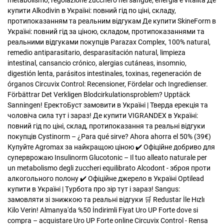
metabolismo, regolazione zucchero nel sangue, energia e vitalità
Де
купити Alkodivin в Україні: повний гід по ціні, складу,
протипоказанням та реальним відгукам
Де купити SkineForm в
Україні: повний гід за ціною, складом, протипоказаннями та
реальними відгуками покупців
Parazax Complex, 100% natural,
remedio antiparasitario, desparasitación natural, limpieza
intestinal, cansancio crónico, alergias cutáneas, insomnio,
digestión lenta, parásitos intestinales, toxinas, regeneración de
órganos
Circuvix Control: Recensioner, Fördelar och Ingredienser.
Förbättrar Det Verkligen Blodcirkulationsproblem? Upptäck
Sanningen!
ЕректоБуст замовити в Україні | Тверда ерекція та
чоловіча сила тут і зараз!
Де купити VIGRANDEX в Україні:
повний гід по ціні, склад, протипоказання та реальні відгуки
покупців
Cystinorm – ¿Para qué sirve? Ahora ahorra el 50% (39€)
Купуйте Agromax за найкращою ціною ✔️ Офіційне добриво для
суперврожаю
Insulinorm Glucotonic – Il tuo alleato naturale per
un metabolismo degli zuccheri equilibrato
Alcodont - зброя проти
алкогольного полону ✔️ Офіційне джерело в Україні
Optilead
купити в Україні | Турбота про зір тут і зараз!
Sangus:
замовляти зі знижкою та реальні відгуки 🛒
Redustar İle Hızlı
Kilo Verin! Almanya'da %50 İndirimli Fiyat
Uro UP Forte dove si
compra – acquistare Uro UP Forte online
Circuvix Control - Rensa