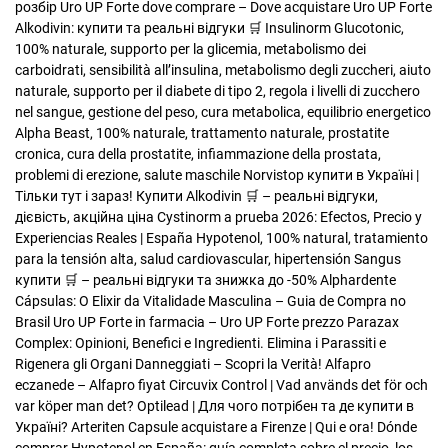
розбір
Uro UP Forte dove comprare – Dove acquistare Uro UP Forte
Alkodivin: купити та реальні відгуки 🛒
Insulinorm Glucotonic,
100% naturale, supporto per la glicemia, metabolismo dei
carboidrati, sensibilità all’insulina, metabolismo degli zuccheri, aiuto
naturale, supporto per il diabete di tipo 2, regola i livelli di zucchero
nel sangue, gestione del peso, cura metabolica, equilibrio energetico
Alpha Beast, 100% naturale, trattamento naturale, prostatite
cronica, cura della prostatite, infiammazione della prostata,
problemi di erezione, salute maschile
Norvistop купити в Україні |
Тільки тут і зараз!
Купити Alkodivin 🛒 – реальні відгуки,
дієвість, акційна ціна
Cystinorm a prueba 2026: Efectos, Precio y
Experiencias Reales | España
Hypotenol, 100% natural, tratamiento
para la tensión alta, salud cardiovascular, hipertensión
Sangus
купити 🛒 – реальні відгуки та знижка до -50%
Alphardente
Cápsulas: O Elixir da Vitalidade Masculina – Guia de Compra no
Brasil
Uro UP Forte in farmacia – Uro UP Forte prezzo
Parazax
Complex: Opinioni, Benefici e Ingredienti. Elimina i Parassiti e
Rigenera gli Organi Danneggiati – Scopri la Verità!
Alfapro
eczanede – Alfapro fiyat
Circuvix Control | Vad används det för och
var köper man det?
Optilead | Для чого потрібен та де купити в
Україні?
Arteriten Capsule acquistare a Firenze | Qui e ora!
Dónde