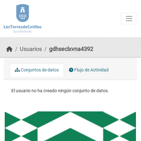
Skip to main content
Usuarios
gdhseclxvna4392
Conjuntos de datos
Flujo de Actividad
El usuario no ha creado ningún conjunto de datos.