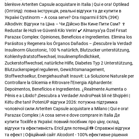
blerësve
Arteriten Capsule acquistare in Italia | Qui e ora!
Optilead
(Оптілід): повна інструкція, реальні відгуки та де купити в
Україні
Cystinorm – A cosa serve? Ora risparmi il 50% (39€)
Alkodivin: Відгуки та Ціна – Чи Дійсно Він Кинe Пити Сам? 🍷
Redustar ile Hızlı ve Güvenli Kilo Verin! ✔️ Almanya’ya Özel Fırsat
Parazax Complex: Opiniones, Beneficios e Ingredientes. Elimina los
Parásitos y Regenera los Órganos Dañados – ¡Descubre la Verdad!
Insulinorm Glucotonic, 100 % natürlich, Blutzucker unterstützung,
Kohlenhydratstoffwechsel, Insulinempfindlichkeit,
Zuckerstoffwechsel, natürliche Hilfe, Diabetes Typ 2 Unterstützung,
Blutzuckerspiegel regulieren, Gewichtsmanagement,
Stoffwechselkur, Energiehaushalt
Insuvit: La Soluzione Naturale per
Controllare la Glicemia e Ritrovare l’Energia
Alphardente:
Depoimentos, Benefícios e Ingredientes. ¿Realmente Aumenta o
Pênis e a Libido? ¡Descubra a Verdade!
AndroPeak bli në Shqipëri |
Këtu dhe tani!
PotenUP відгуки 2026: потужна підтримка
чоловічої сили
Arteriten Capsule acquistare a Milano | Qui e ora!
Parazax Complex | A cosa serve e dove comprare in Italia
Де
купити Toxilife в Україні: повний посібник про ціну, склад,
відгуки та ефективність
Ericil для потенції 🚻 Справжні відгуки
та ефект | Офіційний сайт
Alcodont - 100% ефективне рішення