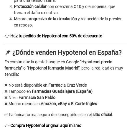
para una tensión sana.
Protección celular
con coenzima Q10 y oleuropeína, que
frenan el daño oxidativo.
Mejora progresiva de la circulación
y reducción de la presión
en reposo.
👉
Haz tu pedido de Hypotenol con 50% de descuento
📌 ¿Dónde venden Hypotenol en España?
Es común que la gente busque en Google
“Hypotenol precio
farmacia”
o
“Hypotenol farmacia Madrid”
, pero la realidad es muy
sencilla:
❌ No está disponible en
Farmacia Cruz Verde
❌ Tampoco en
Farmacias Guadalajara (España)
❌ Ni en
Farmacia San Pablo
❌ Mucho menos en
Amazon, eBay o El Corte Inglés
✅ La única forma segura de conseguirlo es en el
sitio oficial
.
👉
Compra Hypotenol original aquí mismo