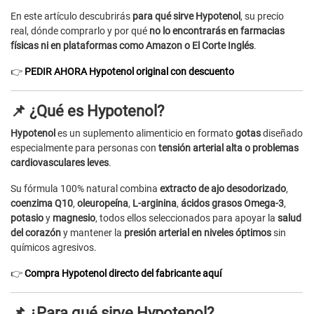
En este artículo descubrirás
para qué sirve Hypotenol
, su precio
real, dónde comprarlo y por qué
no lo encontrarás en farmacias
físicas ni en plataformas como Amazon o El Corte Inglés
.
👉
PEDIR AHORA Hypotenol original con descuento
📌 ¿Qué es Hypotenol?
Hypotenol
es un suplemento alimenticio en formato
gotas
diseñado
especialmente para personas con
tensión arterial alta o problemas
cardiovasculares leves
.
Su fórmula 100% natural combina
extracto de ajo desodorizado
,
coenzima Q10
,
oleuropeína
,
L-arginina
,
ácidos grasos Omega-3
,
potasio
y
magnesio
, todos ellos seleccionados para apoyar la
salud
del corazón
y mantener la
presión arterial en niveles óptimos
sin
químicos agresivos.
👉
Compra Hypotenol directo del fabricante aquí
📌 ¿Para qué sirve Hypotenol?