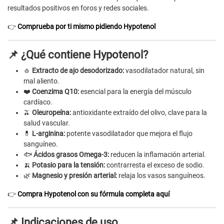
resultados positivos en foros y redes sociales.
👉
Comprueba por ti mismo pidiendo Hypotenol
📌 ¿Qué contiene Hypotenol?
🧄
Extracto de ajo desodorizado:
vasodilatador natural, sin
mal aliento.
❤️
Coenzima Q10:
esencial para la energía del músculo
cardíaco.
🫒
Oleuropeína:
antioxidante extraído del olivo, clave para la
salud vascular.
💊
L-arginina:
potente vasodilatador que mejora el flujo
sanguíneo.
🐟
Ácidos grasos Omega-3:
reducen la inflamación arterial.
🍌
Potasio para la tensión:
contrarresta el exceso de sodio.
🌿
Magnesio y presión arterial:
relaja los vasos sanguíneos.
👉
Compra Hypotenol con su fórmula completa aquí
📌 Indicaciones de uso