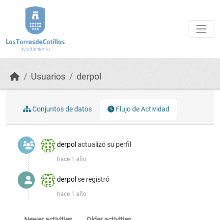
Skip to main content
Usuarios
derpol
Conjuntos de datos
Flujo de Actividad
derpol
actualizó su perfil
hace 1 año
derpol
se registró
hace 1 año
Newer activities
Older activities