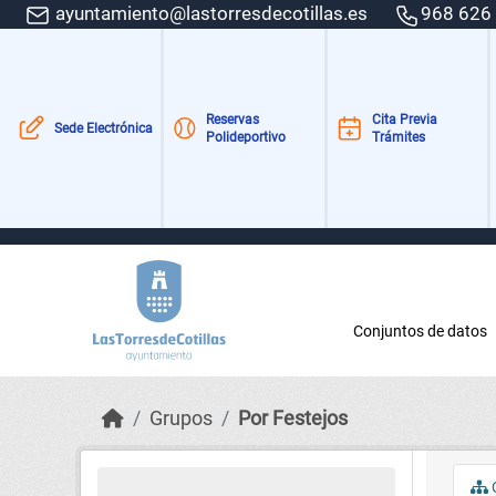
Skip to main content
ayuntamiento@lastorresdecotillas.es
968 626
Reservas
Cita Previa
Sede Electrónica
Polideportivo
Trámites
Conjuntos de datos
Grupos
Por Festejos
C