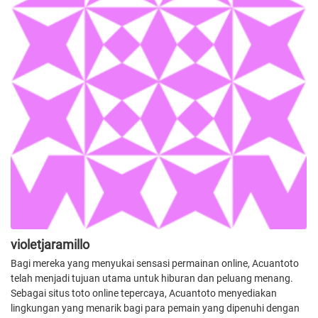
violetjaramillo
Bagi mereka yang menyukai sensasi permainan online, Acuantoto
telah menjadi tujuan utama untuk hiburan dan peluang menang.
Sebagai situs toto online tepercaya, Acuantoto menyediakan
lingkungan yang menarik bagi para pemain yang dipenuhi dengan