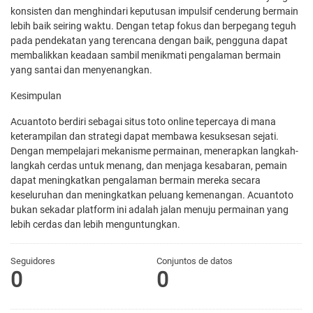
konsisten dan menghindari keputusan impulsif cenderung bermain
lebih baik seiring waktu. Dengan tetap fokus dan berpegang teguh
pada pendekatan yang terencana dengan baik, pengguna dapat
membalikkan keadaan sambil menikmati pengalaman bermain
yang santai dan menyenangkan.
Kesimpulan
Acuantoto berdiri sebagai situs toto online tepercaya di mana
keterampilan dan strategi dapat membawa kesuksesan sejati.
Dengan mempelajari mekanisme permainan, menerapkan langkah-
langkah cerdas untuk menang, dan menjaga kesabaran, pemain
dapat meningkatkan pengalaman bermain mereka secara
keseluruhan dan meningkatkan peluang kemenangan. Acuantoto
bukan sekadar platform ini adalah jalan menuju permainan yang
lebih cerdas dan lebih menguntungkan.
Seguidores
Conjuntos de datos
0
0