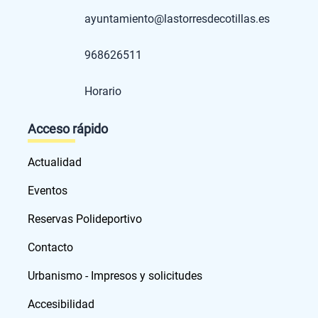
ayuntamiento@lastorresdecotillas.es
968626511
Horario
Acceso rápido
Actualidad
Eventos
Reservas Polideportivo
Contacto
Urbanismo - Impresos y solicitudes
Accesibilidad