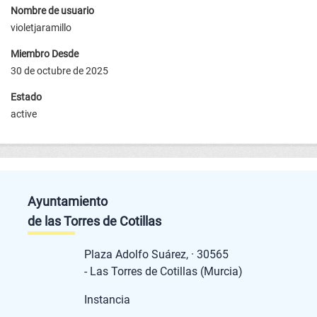
Nombre de usuario
violetjaramillo
Miembro Desde
30 de octubre de 2025
Estado
active
Ayuntamiento
de las Torres de Cotillas
Plaza Adolfo Suárez, · 30565
- Las Torres de Cotillas (Murcia)
Instancia