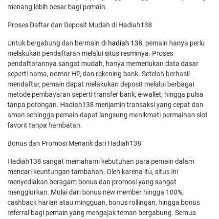
menang lebih besar bagi pemain.
Proses Daftar dan Deposit Mudah di Hadiah138
Untuk bergabung dan bermain di
hadiah 138
, pemain hanya perlu
melakukan pendaftaran melalui situs resminya. Proses
pendaftarannya sangat mudah, hanya memerlukan data dasar
seperti nama, nomor HP, dan rekening bank. Setelah berhasil
mendaftar, pemain dapat melakukan deposit melalui berbagai
metode pembayaran seperti transfer bank, e-wallet, hingga pulsa
tanpa potongan. Hadiah138 menjamin transaksi yang cepat dan
aman sehingga pemain dapat langsung menikmati permainan slot
favorit tanpa hambatan.
Bonus dan Promosi Menarik dari Hadiah138
Hadiah138 sangat memahami kebutuhan para pemain dalam
mencari keuntungan tambahan. Oleh karena itu, situs ini
menyediakan beragam bonus dan promosi yang sangat
menggiurkan. Mulai dari bonus new member hingga 100%,
cashback harian atau mingguan, bonus rollingan, hingga bonus
referral bagi pemain yang mengajak teman bergabung. Semua