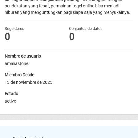
pendekatan yang tepat, permainan togel online bisa menjadi
hiburan yang menguntungkan bagi siapa saja yang menyukainya.
Seguidores
Conjuntos de datos
0
0
Nombre de usuario
amaliastone
Miembro Desde
13 de noviembre de 2025
Estado
active