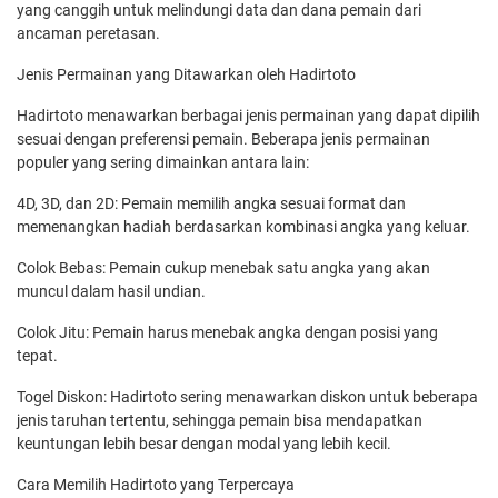
yang canggih untuk melindungi data dan dana pemain dari
ancaman peretasan.
Jenis Permainan yang Ditawarkan oleh Hadirtoto
Hadirtoto menawarkan berbagai jenis permainan yang dapat dipilih
sesuai dengan preferensi pemain. Beberapa jenis permainan
populer yang sering dimainkan antara lain:
4D, 3D, dan 2D: Pemain memilih angka sesuai format dan
memenangkan hadiah berdasarkan kombinasi angka yang keluar.
Colok Bebas: Pemain cukup menebak satu angka yang akan
muncul dalam hasil undian.
Colok Jitu: Pemain harus menebak angka dengan posisi yang
tepat.
Togel Diskon: Hadirtoto sering menawarkan diskon untuk beberapa
jenis taruhan tertentu, sehingga pemain bisa mendapatkan
keuntungan lebih besar dengan modal yang lebih kecil.
Cara Memilih Hadirtoto yang Terpercaya