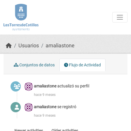
Skip to main content
Usuarios
amaliastone
Conjuntos de datos
Flujo de Actividad
amaliastone
actualizó su perfil
hace 9 meses
amaliastone
se registró
hace 9 meses
Newer activities
Older activities