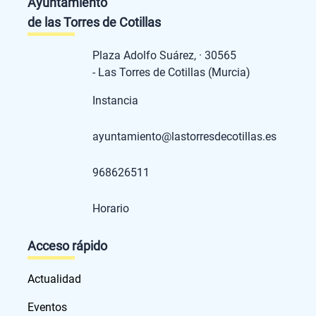
Ayuntamiento
de las Torres de Cotillas
Plaza Adolfo Suárez, · 30565
- Las Torres de Cotillas (Murcia)
Instancia
ayuntamiento@lastorresdecotillas.es
968626511
Horario
Acceso rápido
Actualidad
Eventos