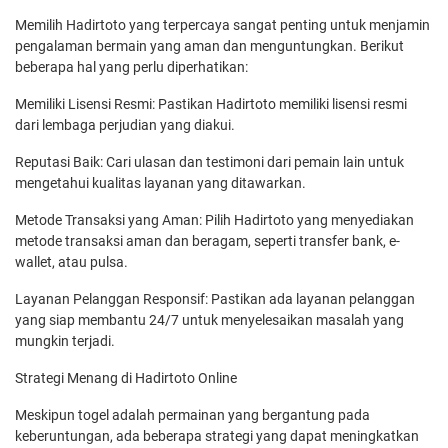
Memilih Hadirtoto yang terpercaya sangat penting untuk menjamin
pengalaman bermain yang aman dan menguntungkan. Berikut
beberapa hal yang perlu diperhatikan:
Memiliki Lisensi Resmi: Pastikan Hadirtoto memiliki lisensi resmi
dari lembaga perjudian yang diakui.
Reputasi Baik: Cari ulasan dan testimoni dari pemain lain untuk
mengetahui kualitas layanan yang ditawarkan.
Metode Transaksi yang Aman: Pilih Hadirtoto yang menyediakan
metode transaksi aman dan beragam, seperti transfer bank, e-
wallet, atau pulsa.
Layanan Pelanggan Responsif: Pastikan ada layanan pelanggan
yang siap membantu 24/7 untuk menyelesaikan masalah yang
mungkin terjadi.
Strategi Menang di Hadirtoto Online
Meskipun togel adalah permainan yang bergantung pada
keberuntungan, ada beberapa strategi yang dapat meningkatkan