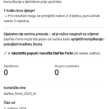
konzultacija s liječnikom prije upotrebe.
❓
Koliko brzo djeluje?
→ Prvi rezultati mogu se primijetiti nakon 2-4 tjedna, puni učinak
nakon 3 mjeseca.
Dijabetes nije smrtna presuda – ali je važno reagirati na vrijeme!
DiaFlex Forte može biti jedan od načina kako
spriječiti komplikacije
i
poboljšati kvalitetu života
.
🔗 ➤
Iskoristite popust i naručite DiaFlex Forte
(do isteka zaliha!)
Sljedbenici
Skupovi podаtаkа
0
0
Korisničko ime
diaflex_forte_2025_hr
Član od
7. svibnja 2026.