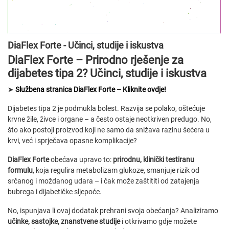
DiaFlex Forte - Učinci, studije i iskustva
DiaFlex Forte – Prirodno rješenje za
dijabetes tipa 2? Učinci, studije i iskustva
➤
Službena stranica DiaFlex Forte – Kliknite ovdje!
Dijabetes tipa 2 je podmukla bolest. Razvija se polako, oštećuje
krvne žile, živce i organe – a često ostaje neotkriven predugo. No,
što ako postoji proizvod koji ne samo da snižava razinu šećera u
krvi, već i sprječava opasne komplikacije?
DiaFlex Forte
obećava upravo to:
prirodnu, klinički testiranu
formulu
, koja regulira metabolizam glukoze, smanjuje rizik od
srčanog i moždanog udara – i čak može zaštititi od zatajenja
bubrega i dijabetičke sljepoće.
No, ispunjava li ovaj dodatak prehrani svoja obećanja? Analiziramo
učinke, sastojke, znanstvene studije
i otkrivamo gdje možete