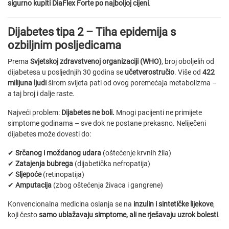
sigurno kupiti DiaFlex Forte po najboljoj cijeni
.
Dijabetes tipa 2 – Tiha epidemija s
ozbiljnim posljedicama
Prema
Svjetskoj zdravstvenoj organizaciji (WHO)
, broj oboljelih od
dijabetesa u posljednjih 30 godina se
učetverostručio
. Više od
422
milijuna ljudi
širom svijeta pati od ovog poremećaja metabolizma –
a taj broj i dalje raste.
Najveći problem:
Dijabetes ne boli.
Mnogi pacijenti ne primijete
simptome godinama – sve dok ne postane prekasno. Neliječeni
dijabetes može dovesti do:
✔
Srčanog i moždanog udara
(oštećenje krvnih žila)
✔
Zatajenja bubrega
(dijabetička nefropatija)
✔
Sljepoće
(retinopatija)
✔
Amputacija
(zbog oštećenja živaca i gangrene)
Konvencionalna medicina oslanja se na
inzulin i sintetičke lijekove
,
koji često
samo ublažavaju simptome, ali ne rješavaju uzrok bolesti
.