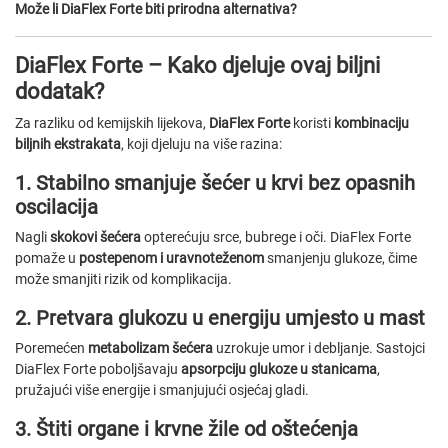
Može li DiaFlex Forte biti prirodna alternativa?
DiaFlex Forte – Kako djeluje ovaj biljni
dodatak?
Za razliku od kemijskih lijekova,
DiaFlex Forte
koristi
kombinaciju
biljnih ekstrakata
, koji djeluju na više razina:
1. Stabilno smanjuje šećer u krvi bez opasnih
oscilacija
Nagli
skokovi šećera
opterećuju srce, bubrege i oči. DiaFlex Forte
pomaže u
postepenom i uravnoteženom
smanjenju glukoze, čime
može smanjiti rizik od komplikacija.
2. Pretvara glukozu u energiju umjesto u mast
Poremećen
metabolizam šećera
uzrokuje umor i debljanje. Sastojci
DiaFlex Forte poboljšavaju
apsorpciju glukoze u stanicama
,
pružajući više energije i smanjujući osjećaj gladi.
3. Štiti organe i krvne žile od oštećenja