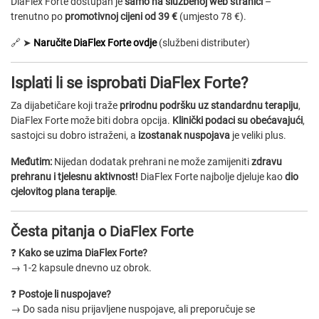
DiaFlex Forte dostupan je
samo na službenoj web stranici
–
trenutno po
promotivnoj cijeni od 39 €
(umjesto 78 €).
🔗 ➤
Naručite DiaFlex Forte ovdje
(službeni distributer)
Isplati li se isprobati DiaFlex Forte?
Za dijabetičare koji traže
prirodnu podršku uz standardnu terapiju
,
DiaFlex Forte može biti dobra opcija.
Klinički podaci su obećavajući
,
sastojci su dobro istraženi, a
izostanak nuspojava
je veliki plus.
Međutim:
Nijedan dodatak prehrani ne može zamijeniti
zdravu
prehranu i tjelesnu aktivnost!
DiaFlex Forte najbolje djeluje kao
dio
cjelovitog plana terapije
.
Česta pitanja o DiaFlex Forte
❓
Kako se uzima DiaFlex Forte?
→ 1-2 kapsule dnevno uz obrok.
❓
Postoje li nuspojave?
→ Do sada nisu prijavljene nuspojave, ali preporučuje se