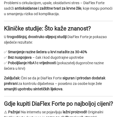
Problemi s cirkulacijom, upale, oksidativni stres – DiaFlex Forte
sadrži
antioksidanse i zaštitne tvari za krvne žile
, koje mogu pomoći
u smanjenju rizika od komplikacija.
Kliničke studije: Što kaže znanost?
U
trogodišnjoj, dvostruko slijepoj studiji
DiaFlex Forte je pokazao
sljedeće rezultate:
✅
Smanjenje razine šećera u krvi natašte za 30-40%
✅
Bez nuspojava
– čak i kod dugotrajne upotrebe
✅
Poboljšanje HbA1c vrijednosti
(pokazatelj dugoročne razine
šećera u krvi)
Zaključak:
Čini se da je DiaFlex Forte
siguran i prirodan dodatak
prehrani
za kontrolu dijabetesa – posebno za osobe koje žele
smanjiti upotrebu sintetičkih lijekova
.
Gdje kupiti DiaFlex Forte po najboljoj cijeni?
⚠️
Pažnja!
Na internetu se pojavljuju
lažni proizvodi!
Originalni