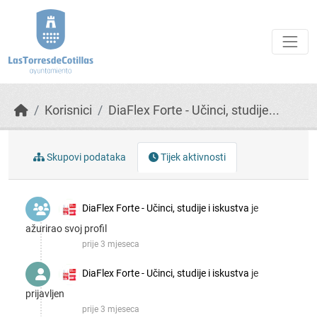
Skip to main content
Korisnici
DiaFlex Forte - Učinci, studije...
Skupovi podаtаkа
Tijek aktivnosti
DiaFlex Forte - Učinci, studije i iskustva
je
аžurirаo svoj profil
prije 3 mjeseca
DiaFlex Forte - Učinci, studije i iskustva
je
prijavljen
prije 3 mjeseca