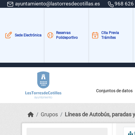
Skip to main content
ayuntamiento@lastorresdecotillas.es
968 626
Reservas
Cita Previa
Sede Electrónica
Polideportivo
Trámites
Conjuntos de datos
Grupos
Líneas de Autobús, paradas y
C