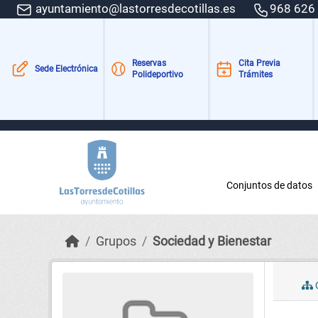
Skip to main content
ayuntamiento@lastorresdecotillas.es
968 626
Reservas
Cita Previa
Sede Electrónica
Polideportivo
Trámites
Conjuntos de datos
Grupos
Sociedad y Bienestar
C