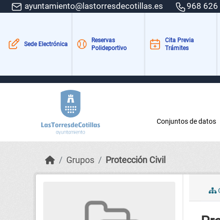
Skip to main content
ayuntamiento@lastorresdecotillas.es
968 626
Reservas
Cita Previa
Sede Electrónica
Polideportivo
Trámites
Conjuntos de datos
Grupos
Protección Civil
C