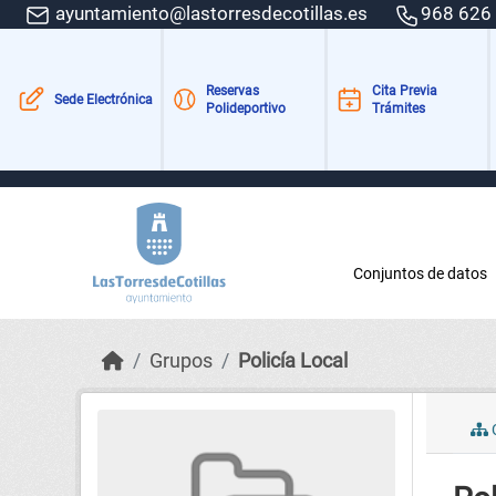
Skip to main content
ayuntamiento@lastorresdecotillas.es
968 626
Reservas
Cita Previa
Sede Electrónica
Polideportivo
Trámites
Conjuntos de datos
Grupos
Policía Local
C