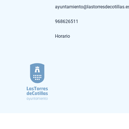
ayuntamiento@lastorresdecotillas.e
968626511
Horario