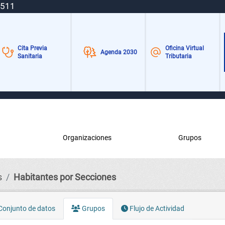
 511
Cita Previa
Oficina Virtual
Agenda 2030
Sanitaria
Tributaria
Organizaciones
Grupos
s
Habitantes por Secciones
onjunto de datos
Grupos
Flujo de Actividad