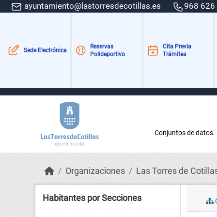
Skip to main content
ayuntamiento@lastorresdecotillas.es
968 626
Reservas
Cita Previa
Sede Electrónica
Polideportivo
Trámites
Conjuntos de datos
Organizaciones
Las Torres de Cotilla
Habitantes por Secciones
C