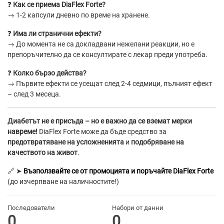
❓
Как се приема DiaFlex Forte?
→ 1-2 капсули дневно по време на хранене.
❓
Има ли странични ефекти?
→ До момента не са докладвани нежелани реакции, но е
препоръчително да се консултирате с лекар преди употреба.
❓
Колко бързо действа?
→ Първите ефекти се усещат след 2-4 седмици, пълният ефект
– след 3 месеца.
Диабетът не е присъда – но е важно да се вземат мерки
навреме!
DiaFlex Forte може да бъде средство за
предотвратяване на усложненията
и
подобряване на
качеството на живот
.
🔗 ➤
Възползвайте се от промоцията и поръчайте DiaFlex Forte
(до изчерпване на наличностите!)
Последователи
Набори от данни
0
0