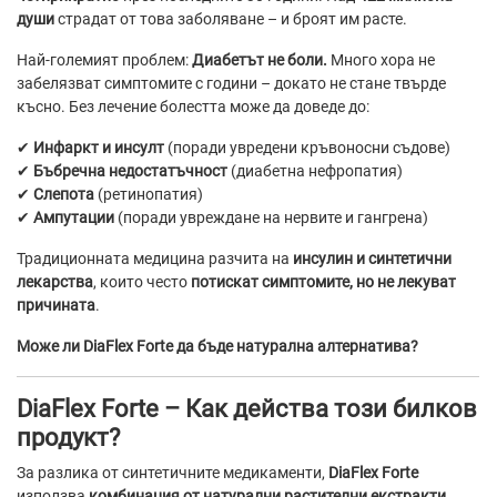
души
страдат от това заболяване – и броят им расте.
Най-големият проблем:
Диабетът не боли.
Много хора не
забелязват симптомите с години – докато не стане твърде
късно. Без лечение болестта може да доведе до:
✔
Инфаркт и инсулт
(поради увредени кръвоносни съдове)
✔
Бъбречна недостатъчност
(диабетна нефропатия)
✔
Слепота
(ретинопатия)
✔
Ампутации
(поради увреждане на нервите и гангрена)
Традиционната медицина разчита на
инсулин и синтетични
лекарства
, които често
потискат симптомите, но не лекуват
причината
.
Може ли DiaFlex Forte да бъде натурална алтернатива?
DiaFlex Forte – Как действа този билков
продукт?
За разлика от синтетичните медикаменти,
DiaFlex Forte
използва
комбинация от натурални растителни екстракти
,