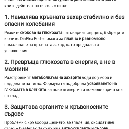
които действат на няколко нива:
1. Намалява кръвната захар стабилно и без
опасни колебания
Резките
скокове на глюкозата
натоварват сърцето, бъбреците
и очите. DiaFlex Forte помага за
плавно и равномерно
намаляване на кръвната захар, като предпазва от
усложнения.
2. Превръща глюкозата в енергия, а не в
мазнини
Разстроеният
метаболизъм на захарите
води до умора и
наддаване на тегло. Формулата подобрява
усвояването на
глюкозата в клетките
, за повече енергия и по-малко пристъпи
на глад.
3. Защитава органите и кръвоносните
съдове
Проблеми с кръвообращението, възпаления, оксидативен
стрес – DiaFlex Forte съдържа
антиоксиданти и съдови