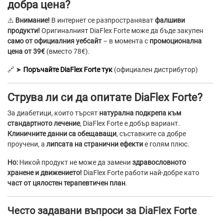
добра цена?
⚠️
Внимание!
В интернет се разпространяват
фалшиви
продукти!
Оригиналният DiaFlex Forte може да бъде закупен
само от официалния уебсайт
– в момента с
промоционална
цена от 39€
(вместо 78€).
🔗 ➤
Поръчайте DiaFlex Forte тук
(официален дистрибутор)
Струва ли си да опитате DiaFlex Forte?
За диабетици, които търсят
натурална подкрепа към
стандартното лечение
, DiaFlex Forte е добър вариант.
Клиничните данни са обещаващи
, съставките са добре
проучени, а
липсата на странични ефекти
е голям плюс.
Но:
Никой продукт не може да замени
здравословното
хранене и движението!
DiaFlex Forte работи най-добре като
част от цялостен терапевтичен план
.
Често задавани въпроси за DiaFlex Forte