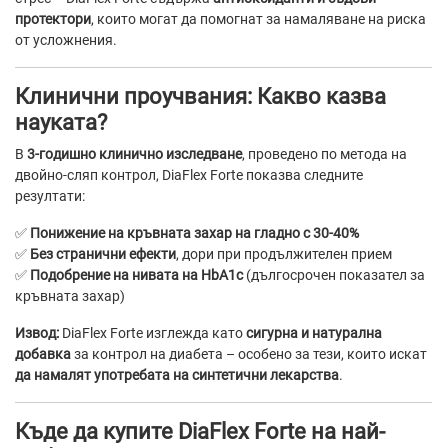
протектори
, които могат да помогнат за намаляване на риска
от усложнения.
Клинични проучвания: Какво казва
науката?
В
3-годишно клинично изследване
, проведено по метода на
двойно-сляп контрол, DiaFlex Forte показва следните
резултати:
✅
Понижение на кръвната захар на гладно с 30-40%
✅
Без странични ефекти
, дори при продължителен прием
✅
Подобрение на нивата на HbA1c
(дългосрочен показател за
кръвната захар)
Извод:
DiaFlex Forte изглежда като
сигурна и натурална
добавка
за контрол на диабета – особено за тези, които искат
да намалят употребата на синтетични лекарства
.
Къде да купите DiaFlex Forte на най-