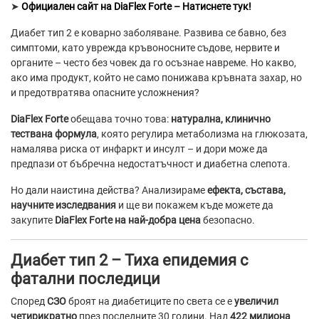
➤
Официален сайт на DiaFlex Forte – Натиснете тук!
Диабет тип 2 е коварно заболяване. Развива се бавно, без
симптоми, като уврежда кръвоносните съдове, нервите и
органите – често без човек да го осъзнае навреме. Но какво,
ако има продукт, който не само понижава кръвната захар, но
и предотвратява опасните усложнения?
DiaFlex Forte
обещава точно това:
натурална, клинично
тествана формула
, която регулира метаболизма на глюкозата,
намалява риска от инфаркт и инсулт – и дори може да
предпази от бъбречна недостатъчност и диабетна слепота.
Но дали наистина действа? Анализираме
ефекта, състава,
научните изследвания
и ще ви покажем къде можете да
закупите
DiaFlex Forte на най-добра цена
безопасно.
Диабет тип 2 – Тиха епидемия с
фатални последици
Според
СЗО
броят на диабетиците по света се е
увеличил
четирикратно
през последните 30 години. Над
422 милиона