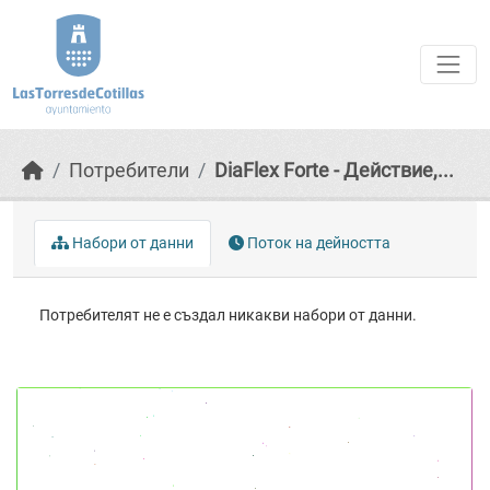
Skip to main content
Потребители
DiaFlex Forte - Действие,...
Набори от данни
Поток на дейността
Потребителят не е създал никакви набори от данни.