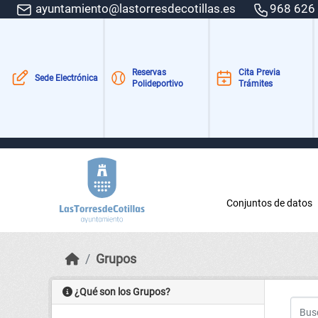
Skip to main content
ayuntamiento@lastorresdecotillas.es
968 626
Reservas
Cita Previa
Sede Electrónica
Polideportivo
Trámites
Conjuntos de datos
Grupos
¿Qué son los Grupos?