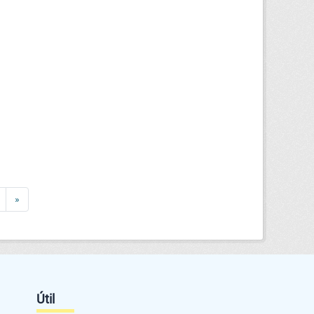
»
Útil